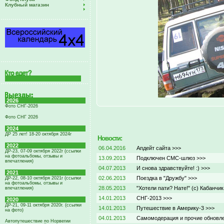
Клубный магазин
2026
Фото СНГ-2026
Фото СНГ 2026
2024
ДР 25 лет! 18-20 октября 2024г
Новости:
2022
06.04.2016
Апдейт сайта >>>
ДР-23, 07-09 октября 2022г (ссылки
на фотоальбомы, отзывы и
13.09.2013
Подключен СМС-шлюз >>>
впечатления)
04.07.2013
И снова здравствуйте! :) >>>
2021
02.06.2013
Поездка в "Дружбу" >>>
ДР-22, 08-10 октября 2021г (ссылки
на фотоальбомы, отзывы и
28.05.2013
"Хотели пати? Нате!" (с) Кабанчик
впечатления)
14.01.2013
СНГ-2013 >>>
2020
ДР-21, 09-11 октября 2020г. (ссылки
14.01.2013
Путешествие в Америку-3 >>>
на фото)
04.01.2013
Самомодерация и прочие обновл
Автопутешествие по Норвегии