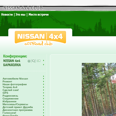
Автомобили Nissan
Ремонт
Наши фотографии
Теория 4х4
Сделай сам!
GPS
Радиосвязь
Снаряжение
Избранное
Магазины/Сервисы
Детский приют Дружба
Дисконтная программа
Голосуем!
Фонд Клуба