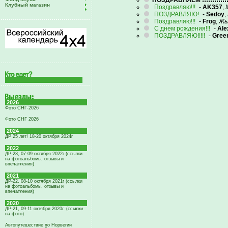
ПОЗДРАВЛЯЕМ !!!!!!!!!!!!!!!!!
Клубный магазин
Поздравляю!!!
-
AK357
,
ПОЗДРАВЛЯЮ!
-
Sedoy
,
Поздравляю!!!
-
Frog
,
Жы
С днем рождения!!!
-
Ale
ПОЗДРАВЛЯЮ!!!!!
-
Gree
2026
Фото СНГ-2026
Фото СНГ 2026
2024
ДР 25 лет! 18-20 октября 2024г
2022
ДР-23, 07-09 октября 2022г (ссылки
на фотоальбомы, отзывы и
впечатления)
2021
ДР-22, 08-10 октября 2021г (ссылки
на фотоальбомы, отзывы и
впечатления)
2020
ДР-21, 09-11 октября 2020г. (ссылки
на фото)
Автопутешествие по Норвегии