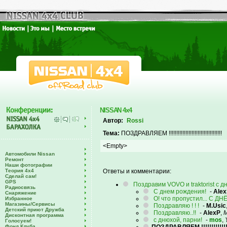
NISSAN 4x4
Автор:
Rossi
Тема:
ПОЗДРАВЛЯЕМ !!!!!!!!!!!!!!!!!!!!!!!!!!!!!!!!!!!
<Empty>
Автомобили Nissan
Ремонт
Наши фотографии
Теория 4х4
Ответы и комментарии:
Сделай сам!
GPS
Поздравим VOVO и traktorist с 
Радиосвязь
С днем рождения!
-
Ale
Снаряжение
О! что пропустил... С ДНЁМ
Избранное
Магазины/Сервисы
Поздравляю ! ! !
-
M.Usic
Детский приют Дружба
Поздравляю..!!
-
AlexP
,
М
Дисконтная программа
с днюхой, парни!
-
mos
,
Голосуем!
Фонд Клуба