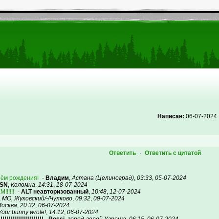
Написан:
06-07-2024
Ответить
Ответить с цитатой
·
днём рождения!
-
Владим
,
Астана (Целиноград)
,
03:33
,
05-07-2024
xSN
,
Коломна
,
14:31
,
18-07-2024
!!!!!!
-
ALT неавторизованный
,
10:48
,
12-07-2024
,
МО, Жуковский/-/Чулково
,
09:32
,
09-07-2024
осква
,
20:32
,
06-07-2024
Your bunny wrote!
,
14:12
,
06-07-2024