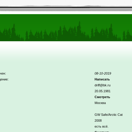
чен:
08-10-2019
ение:
Написать
driff@bk.ru
20.05.1981
Смотреть
Москва
GW Safe/Arctic Cat
2008
есть всё.