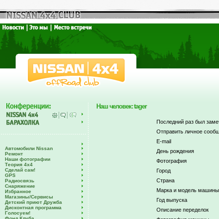
Наш человек: tager
Последний раз был заме
Отправить личное сообщ
E-mail
Автомобили Nissan
День рождения
Ремонт
Наши фотографии
Фотография
Теория 4х4
Сделай сам!
Город
GPS
Страна
Радиосвязь
Снаряжение
Марка и модель машины
Избранное
Магазины/Сервисы
Год выпуска
Детский приют Дружба
Дисконтная программа
Описание переделок
Голосуем!
Фонд Клуба