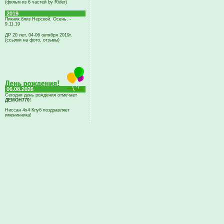
(фильм из 6 частей by Rider)
2019
Пикник близ Нерской. Осень. -
9.11.19
ДР 20 лет, 04-06 октября 2019г.
(ссылки на фото, отзывы)
06.08.2026
Сегодня день рождения отмечает
ДЕМОН770
!
Ниссан 4х4 Клуб поздравляет
именинника!