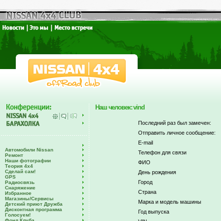
Наш человек: vind
Последний раз был замечен:
Отправить личное сообщение:
E-mail
Автомобили Nissan
Телефон для связи
Ремонт
Наши фотографии
ФИО
Теория 4х4
Сделай сам!
День рождения
GPS
Город
Радиосвязь
Снаряжение
Страна
Избранное
Магазины/Сервисы
Марка и модель машины
Детский приют Дружба
Дисконтная программа
Год выпуска
Голосуем!
Фонд Клуба