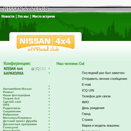
Наш человек: Gal
Последний раз был замечен:
Отправить личное сообщение:
E-mail
Автомобили Nissan
ICQ UIN
Ремонт
Наши фотографии
Телефон для связи
Теория 4х4
Сделай сам!
ФИО
GPS
День рождения
Радиосвязь
Снаряжение
Город
Избранное
Магазины/Сервисы
Страна
Детский приют Дружба
Дисконтная программа
Марка и модель машины
Голосуем!
Фонд Клуба