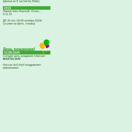
(фильм из 6 частей by Rider)
2019
Пикник близ Нерской. Осень. -
9.11.19
ДР 20 лет, 04-06 октября 2019г.
(ссылки на фото, отзывы)
10.08.2026
Сегодня день рождения отмечает
MADTALYAN
!
Ниссан 4х4 Клуб поздравляет
именинника!