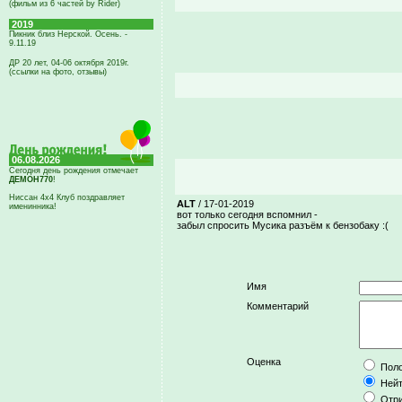
(фильм из 6 частей by Rider)
2019
Пикник близ Нерской. Осень. -
9.11.19
ДР 20 лет, 04-06 октября 2019г.
(ссылки на фото, отзывы)
06.08.2026
Сегодня день рождения отмечает
ДЕМОН770
!
Ниссан 4х4 Клуб поздравляет
ALT
/ 17-01-2019
именинника!
вот только сегодня вспомнил -
забыл спросить Мусика разъём к бензобаку :(
Имя
Комментарий
Оценка
Поло
Нейт
Отри