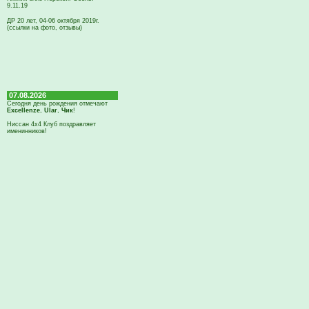
9.11.19
ДР 20 лет, 04-06 октября 2019г.
(ссылки на фото, отзывы)
07.08.2026
Сегодня день рождения отмечают
Excellenze
,
Ular
,
Чик
!
Ниссан 4х4 Клуб поздравляет
именинников!