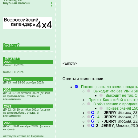
Клубный магазин
2026
<Empty>
Фото СНГ-2026
Фото СНГ 2026
Ответы и комментарии:
2024
ДР 25 лет! 18-20 октября 2024г
Похоже, настало время продать 
2022
Выходит что без VIN и б
ДР-23, 07-09 октября 2022г (ссылки
Выходит не так. С
на фотоальбомы, отзывы и
впечатления)
Привет. Как с тобой связат
В объявлении о продаже,
2021
Привет, Женя! 150
ДР-22, 08-10 октября 2021г (ссылки
5
-
JERRY
,
Москва
,
23
на фотоальбомы, отзывы и
впечатления)
4
-
JERRY
,
Москва
,
23
3
-
JERRY
,
Москва
,
23
2020
2
-
JERRY
,
Москва
,
23:
ДР-21, 09-11 октября 2020г. (ссылки
на фото)
Автопутешествие по Норвегии