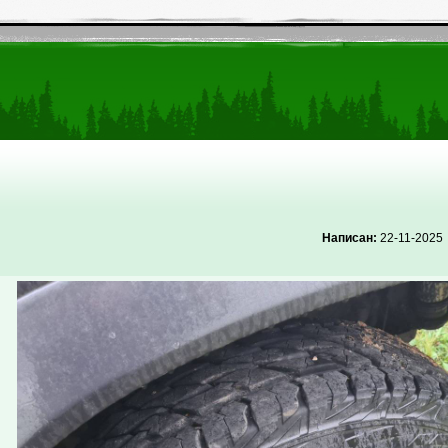
Написан:
22-11-2025