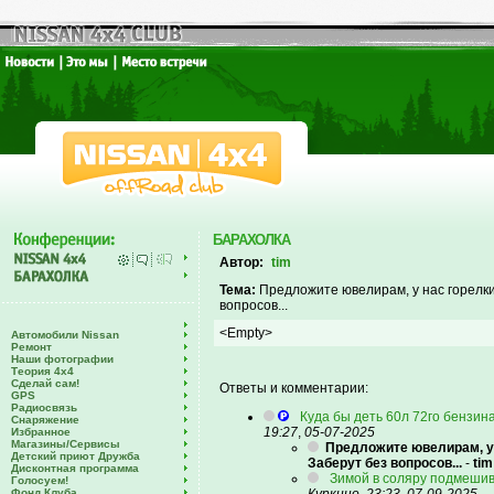
БАРАХОЛКА
Автор:
tim
Тема:
Предложите ювелирам, у нас горелки 
вопросов...
<Empty>
Автомобили Nissan
Ремонт
Наши фотографии
Теория 4х4
Сделай сам!
Ответы и комментарии:
GPS
Радиосвязь
Куда бы деть 60л 72го бензин
Снаряжение
19:27
,
05-07-2025
Избранное
Магазины/Сервисы
Предложите ювелирам, у н
Детский приют Дружба
Заберут без вопросов...
-
tim
Дисконтная программа
Зимой в соляру подмешив
Голосуем!
Фонд Клуба