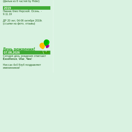
(фильм из 6 частей by Rider)
2019
Пикник близ Нерской. Осень. -
9.11.19
ДР 20 лет, 04-06 октября 2019г.
(ссылки на фото, отзывы)
07.08.2026
Сегодня день рождения отмечают
Excellenze
,
Ular
,
Чик
!
Ниссан 4х4 Клуб поздравляет
именинников!