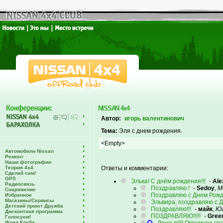
NISSAN 4x4
Автор:
игорь валентинович
Тема:
Эля с днем рождения.
<Empty>
Автомобили Nissan
Ремонт
Наши фотографии
Теория 4х4
Ответы и комментарии:
Сделай сам!
GPS
Элька! С днём рождения!!!
-
Al
Радиосвязь
Поздравляю !
-
Sedoy
,
М
Снаряжение
Поздравляю с Днем Рожде
Избранное
Магазины/Сервисы
Эльвира, поздравляю с Д
Детский приют Дружба
Поздравляю!!!
-
майк
,
Юг
Дисконтная программа
ПОЗДРАВЛЯЮ!!!!!
-
Gree
Голосуем!
Фонд Клуба