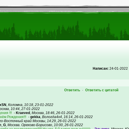
Написан:
24-01-2022
Ответить
Ответить с цитатой
·
exSN
,
Коломна
,
10:18
,
23-01-2022
осква
,
10:44
,
27-01-2022
ния !!!
-
Kraeved
,
Москва
,
18:46
,
26-01-2022
нём Рождения!!!
-
gekka
,
Вологда4х4
,
16:14
,
26-01-2022
о-Восточный край Москвы
,
14:29
,
26-01-2022
n_G
,
Москва. Орехово-Борисово
,
10:00
,
26-01-2022