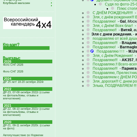
Друзья!!!! Огромное спа
Клубный магазин
Судя по фото-25-0..
Плюс стопя
С ДНЁМ РОЖДЕНЬЯ!!!!
-
Эля, с днём рождения!!! В
Поздравляю!
-
Gal
,
Моск
Эля, с Днём! Всех благ!
-
Поздравляю!!
-
Витяй
,
в
Эля с днем рождения.
-
поздравляю от всей души 
Поздравляю!!!
-
Владим
Поздравляю!
-
Barmaglo
Поздравляю ! ! !
-
M.Us
Эля, с Днём Рождения!
-
Поздравляю!!!
-
AK357
,
2026
Поздравляю.!! Всего-всего
Фото СНГ-2026
Поздравляю!!!
-
Парняга
Фото СНГ 2026
Поздравляю, Прелестница!
Поздравляем с ДНЕМ Р
2024
Эля, дорогая!!! С днем 
ДР 25 лет! 18-20 октября 2024г
Элька, ПОЗДРАВЛЯЕМ !!!
2022
ДР-23, 07-09 октября 2022г (ссылки
на фотоальбомы, отзывы и
впечатления)
2021
ДР-22, 08-10 октября 2021г (ссылки
на фотоальбомы, отзывы и
впечатления)
2020
ДР-21, 09-11 октября 2020г. (ссылки
на фото)
Автопутешествие по Норвегии