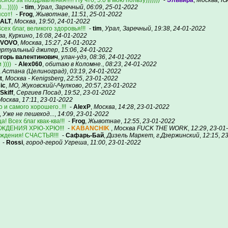
сибо за поздравления!!!!! Ну что, 5:0 в мою пользу)))))))
-
Эльвира
,
Москва, Ю
..)))))
-
tim
,
Урал, Заречный
,
06:09
,
25-01-2022
сот!
-
Frog
,
Жывотнае
,
11:51
,
25-01-2022
ALT
,
Москва
,
19:50
,
24-01-2022
сех благ, великого здоровья!!!
-
tim
,
Урал, Заречный
,
19:38
,
24-01-2022
ва, Куркино
,
16:08
,
24-01-2022
VOVO
,
Москва
,
15:27
,
24-01-2022
иртуальный джипер
,
15:06
,
24-01-2022
игорь валентинович
,
улан-удэ
,
08:36
,
24-01-2022
))))
-
Alex060
,
обитаю в Коломне.
,
08:23
,
24-01-2022
,
Астана (Целиноград)
,
03:19
,
24-01-2022
t
,
Москва - Kenigsberg
,
22:55
,
23-01-2022
ic
,
МО, Жуковский/-/Чулково
,
20:57
,
23-01-2022
Skiff
,
Сергиев Посад
,
19:52
,
23-01-2022
Москва
,
17:11
,
23-01-2022
 и самого хорошего..!!!
-
AlexP
,
Москва
,
14:28
,
23-01-2022
,
Уже не пешеход...
,
14:09
,
23-01-2022
 Всех благ квак-ква!!!
-
Frog
,
Жывотнае
,
12:55
,
23-01-2022
ОЖДЕНИЯ ХРЮ-ХРЮ!!!
-
KABANCHIK
,
Москва FUCK THE WORK
,
12:29
,
23-01
рождения! СЧАСТЬЯ!!!
-
Сафарь-Бай
,
Дизель Маркет, г.Дзержинский
,
12:15
,
23
-
Rossi
,
город-герой Угреша
,
11:00
,
23-01-2022