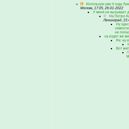
Использую уже 4 года Лук
Москва
,
17:05
,
26-01-2022
У меня не вызывает д
На Петро-К
Ленинград
,
15:
Ну здес
симпоти
не попас
ну ездят же жи
Re: ну 
Н
Вот жиг
М