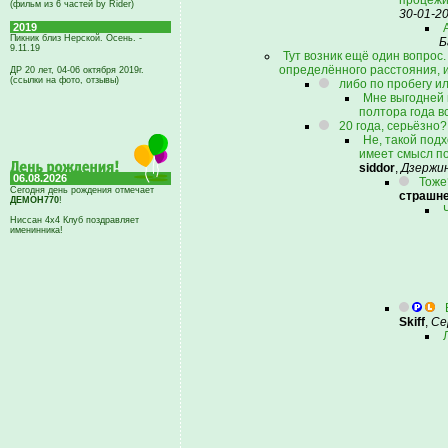
процежи
(фильм из 6 частей by Rider)
30-01-2
2019
Пикник близ Нерской. Осень. -
Б
9.11.19
Тут возник ещё один вопрос
определённого расстояния, 
ДР 20 лет, 04-06 октября 2019г.
(ссылки на фото, отзывы)
либо по пробегу и
Мне выгодней п
полтора года в
20 года, серьёзно
Не, такой под
имеет смысл по
siddor
,
Дзержин
06.08.2026
Тоже
Сегодня день рождения отмечает
страшне
ДЕМОН770
!
Ниссан 4х4 Клуб поздравляет
именинника!
Skiff
,
Се