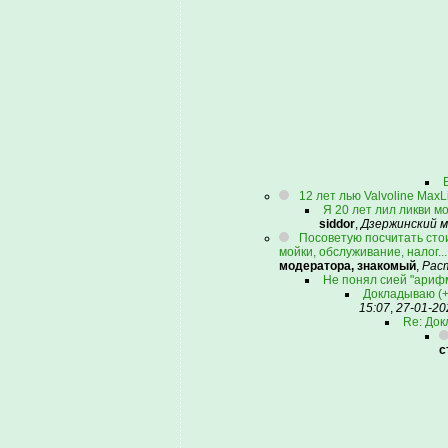
12 лет лью Valvoline MaxL
Я 20 лет лил ликви м
siddor
,
Дзержинский м
Посоветую посчитать стои
мойки, обслуживание, налог..
модератора, знакомый
,
Рас
Не понял сией "ариф
Докладываю (+
15:07
,
27-01-20
Re: Док
с