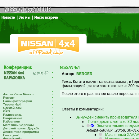
NISSAN 4x4
Автор:
BERGER
Тема:
Кстати насчет качества масла , в Ге
фильтрацией , затем закатывались в 200 ли
После этого я разливное масло перестал по
Автомобили Nissan
Ремонт
Наши фотографии
Теория 4х4
Сделай сам!
Ответы и комментарии:
GPS
Радиосвязь
Вынужден сменить производителя 
Снаряжение
Почти десять лет в zd 30 лью
Избранное
Магазины/Сервисы
Замечательная получила
Детский приют Дружба
Альфа-Бабуин.
,
20:58
,
30-01-
Дисконтная программа
Маслянный ХААААЙ
Голосуем!
Фонд Клуба