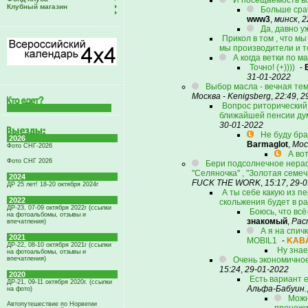
И посещаемость воз
Клубный магазин
Больше срач
www3
,
минск
,
2
Да, давно у
Прикол в том , что мы
мы производители и те
А когда ветки по м
Точно! (+))))
-
31-01-2022
Выбор масла - вечная тем
Москва - Kenigsberg
,
22:49
,
2
Вопрос риторический 
ближайшей пенсии дума
30-01-2022
Не буду бра
2026
Barmaglot
,
Мос
Фото СНГ-2026
А во
Фото СНГ 2026
Бери подсолнечное нераф
"Селяночка" , "Золотая семеч
2024
FUCK THE WORK
,
15:17
,
29-0
ДР 25 лет! 18-20 октября 2024г
А ты себе какую из п
2022
скольжения будет в р
ДР-23, 07-09 октября 2022г (ссылки
Боюсь, что всё
на фотоальбомы, отзывы и
знакомый
,
Рас
впечатления)
А я на спич
2021
MOBIL1
-
KAB
ДР-22, 08-10 октября 2021г (ссылки
Ну знае
на фотоальбомы, отзывы и
впечатления)
Очень экономичное
15:24
,
29-01-2022
2020
Есть вариант 
ДР-21, 09-11 октября 2020г. (ссылки
Альфа-Бабуин.
на фото)
Можн
Автопутешествие по Норвегии