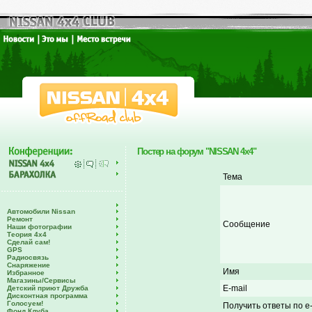
Постер на форум "NISSAN 4x4"
Тема
Автомобили Nissan
Ремонт
Сообщение
Наши фотографии
Теория 4х4
Сделай сам!
GPS
Радиосвязь
Снаряжение
Имя
Избранное
Магазины/Сервисы
E-mail
Детский приют Дружба
Дисконтная программа
Голосуем!
Получить ответы по e-
Фонд Клуба