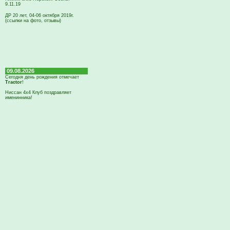
9.11.19
ДР 20 лет, 04-06 октября 2019г.
(ссылки на фото, отзывы)
09.08.2026
Сегодня день рождения отмечает
Tractor
!
Ниссан 4х4 Клуб поздравляет
именинника!