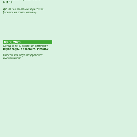
9.11.19
ДР 20 лет, 04-06 октября 2019г.
(ссылки на фото, отзывы)
08.08.2026
Сегодня день рождения отмечают
B@nder@S
,
obscenum
,
PistolSV
!
Ниссан 4х4 Клуб поздравляет
именинников!