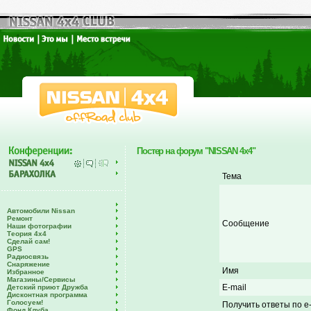
Постер на форум "NISSAN 4x4"
Тема
Автомобили Nissan
Ремонт
Сообщение
Наши фотографии
Теория 4х4
Сделай сам!
GPS
Радиосвязь
Снаряжение
Имя
Избранное
Магазины/Сервисы
E-mail
Детский приют Дружба
Дисконтная программа
Голосуем!
Получить ответы по e-
Фонд Клуба