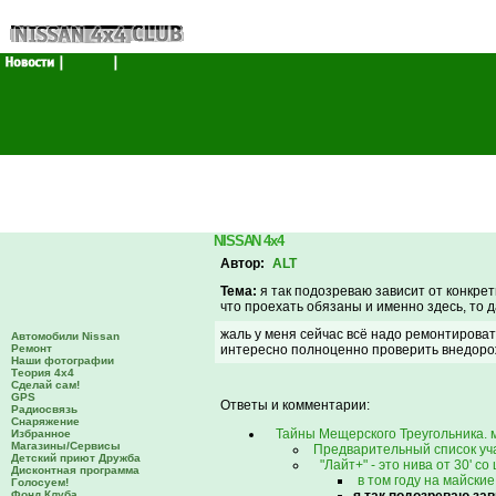
NISSAN 4x4
Автор:
ALT
Тема:
я так подозреваю зависит от конкретн
что проехать обязаны и именно здесь, то д
жаль у меня сейчас всё надо ремонтировать
Автомобили Nissan
Ремонт
интересно полноценно проверить внедоро
Наши фотографии
Теория 4х4
Сделай сам!
GPS
Ответы и комментарии:
Радиосвязь
Снаряжение
Тайны Мещерского Треугольника. 
Избранное
Магазины/Сервисы
Предварительный список уч
Детский приют Дружба
"Лайт+" - это нива от 30' 
Дисконтная программа
в том году на майски
Голосуем!
Фонд Клуба