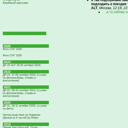
я так подозреваю зави
Клубный магазин
подходить к поездке 
ALT
,
Москва
,
12:18
,
22
а то сейчас 
2026
Фото СНГ-2026
Фото СНГ 2026
2024
ДР 25 лет! 18-20 октября 2024г
2022
ДР-23, 07-09 октября 2022г (ссылки
на фотоальбомы, отзывы и
впечатления)
2021
ДР-22, 08-10 октября 2021г (ссылки
на фотоальбомы, отзывы и
впечатления)
2020
ДР-21, 09-11 октября 2020г. (ссылки
на фото)
Автопутешествие по Норвегии
(фильм из 6 частей by Rider)
2019
Пикник близ Нерской. Осень. -