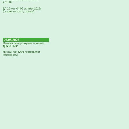
9.11.19
ДР 20 лет, 04-06 октября 2019г.
(ссылки на фото, отзывы)
06.08.2026
Сегодня день рождения отмечает
ДЕМОН770
!
Ниссан 4х4 Клуб поздравляет
именинника!