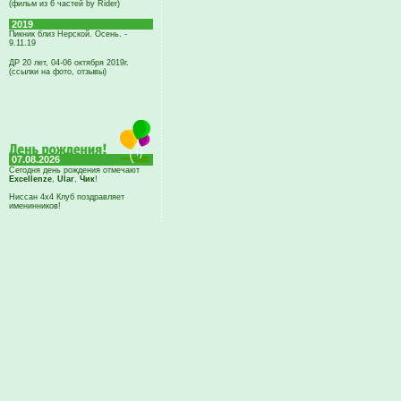
(фильм из 6 частей by Rider)
2019
Пикник близ Нерской. Осень. -
9.11.19
ДР 20 лет, 04-06 октября 2019г.
(ссылки на фото, отзывы)
07.08.2026
Сегодня день рождения отмечают
Excellenze
,
Ular
,
Чик
!
Ниссан 4х4 Клуб поздравляет
именинников!