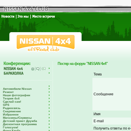
Постер на форум "NISSAN 4x4"
Тема
Автомобили Nissan
Ремонт
Сообщение
Наши фотографии
Теория 4х4
Сделай сам!
GPS
Радиосвязь
Снаряжение
Имя
Избранное
Магазины/Сервисы
E-mail
Детский приют Дружба
Дисконтная программа
Голосуем!
Получить ответы по e-
Фонд Клуба