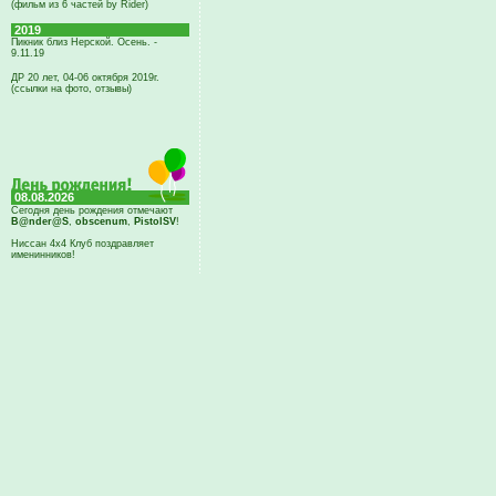
(фильм из 6 частей by Rider)
2019
Пикник близ Нерской. Осень. -
9.11.19
ДР 20 лет, 04-06 октября 2019г.
(ссылки на фото, отзывы)
08.08.2026
Сегодня день рождения отмечают
B@nder@S
,
obscenum
,
PistolSV
!
Ниссан 4х4 Клуб поздравляет
именинников!