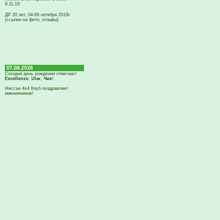
9.11.19
ДР 20 лет, 04-06 октября 2019г.
(ссылки на фото, отзывы)
07.08.2026
Сегодня день рождения отмечают
Excellenze
,
Ular
,
Чик
!
Ниссан 4х4 Клуб поздравляет
именинников!