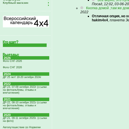
Всё верно, это пул
Клубный магазин
Посад
,
12:02
,
03-06-2
Кнопка домой ,там же дом
2022
Отличная опция, но х
hakim4x4
,
планета З
2026
Фото СНГ-2026
Фото СНГ 2026
2024
ДР 25 лет! 18-20 октября 2024г
2022
ДР-23, 07-09 октября 2022г (ссылки
на фотоальбомы, отзывы и
впечатления)
2021
ДР-22, 08-10 октября 2021г (ссылки
на фотоальбомы, отзывы и
впечатления)
2020
ДР-21, 09-11 октября 2020г. (ссылки
на фото)
Автопутешествие по Норвегии