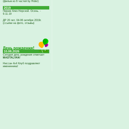
(фильм из 6 частей by Rider)
2019
Пикник близ Нерской. Осень. -
9.11.19
ДР 20 лет, 04-06 октября 2019г.
(ссылки на фото, отзывы)
10.08.2026
Сегодня день рождения отмечает
MADTALYAN
!
Ниссан 4х4 Клуб поздравляет
именинника!