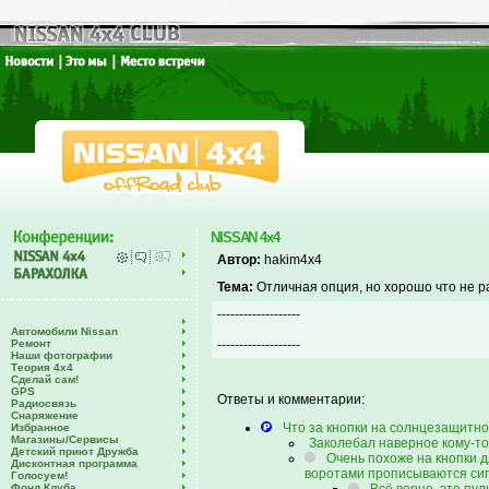
NISSAN 4x4
Автор:
hakim4x4
Тема:
Отличная опция, но хорошо что не ра
-------------------
Автомобили Nissan
Ремонт
-------------------
Наши фотографии
Теория 4х4
Сделай сам!
GPS
Ответы и комментарии:
Радиосвязь
Снаряжение
Что за кнопки на солнцезащитн
Избранное
Магазины/Сервисы
Заколебал наверное кому-то 
Детский приют Дружба
Очень похоже на кнопки 
Дисконтная программа
воротами прописываются сигн
Голосуем!
Фонд Клуба