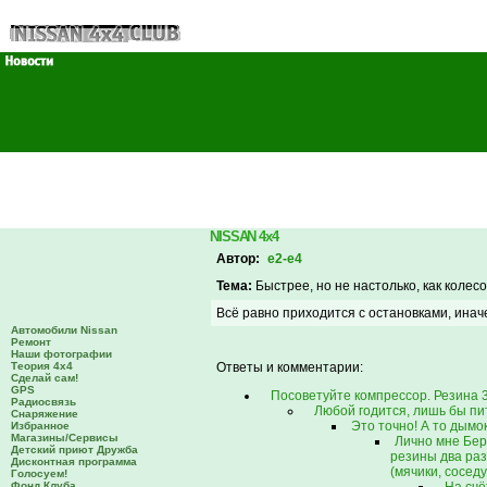
NISSAN 4x4
Автор:
e2-e4
Тема:
Быстрее, но не настолько, как колесо 
Всё равно приходится с остановками, иначе
Автомобили Nissan
Ремонт
Наши фотографии
Теория 4х4
Ответы и комментарии:
Сделай сам!
GPS
Посоветуйте компрессор. Резина 3
Радиосвязь
Любой годится, лишь бы пи
Снаряжение
Это точно! А то дымок
Избранное
Магазины/Сервисы
Лично мне Бер
Детский приют Дружба
резины два раза
Дисконтная программа
(мячики, соседу
Голосуем!
Фонд Клуба