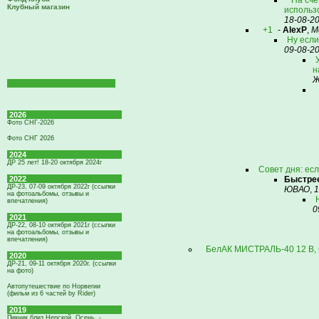
На счё
Клубный магазин
использо
18-08-2
+1
-
AlexP
,
М
Ну если 
09-08-2
н
Ж
2026
Фото СНГ-2026
Фото СНГ 2026
2024
ДР 25 лет! 18-20 октября 2024г
Совет дня: ес
2022
Быстрее,
ДР-23, 07-09 октября 2022г (ссылки
ЮВАО
,
1
на фотоальбомы, отзывы и
впечатления)
0
2021
ДР-22, 08-10 октября 2021г (ссылки
на фотоальбомы, отзывы и
впечатления)
БелАК МИСТРАЛЬ-40 12 В, 6
2020
ДР-21, 09-11 октября 2020г. (ссылки
на фото)
Автопутешествие по Норвегии
(фильм из 6 частей by Rider)
2019
Пикник близ Нерской. Осень. -