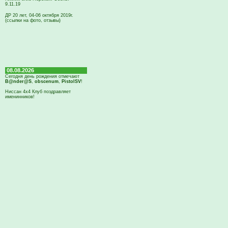
9.11.19
ДР 20 лет, 04-06 октября 2019г.
(ссылки на фото, отзывы)
08.08.2026
Сегодня день рождения отмечают
B@nder@S
,
obscenum
,
PistolSV
!
Ниссан 4х4 Клуб поздравляет
именинников!