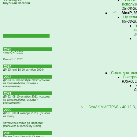
На счё
Клубный магазин
использо
18-08-2
+1
-
AlexP
,
М
Ну если 
09-08-2
н
Ж
2026
Фото СНГ-2026
Фото СНГ 2026
2024
ДР 25 лет! 18-20 октября 2024г
Совет дня: ес
2022
Быстрее
ДР-23, 07-09 октября 2022г (ссылки
ЮВАО
,
1
на фотоальбомы, отзывы и
впечатления)
0
2021
ДР-22, 08-10 октября 2021г (ссылки
на фотоальбомы, отзывы и
впечатления)
БелАК МИСТРАЛЬ-40 12 В, 6
2020
ДР-21, 09-11 октября 2020г. (ссылки
на фото)
Автопутешествие по Норвегии
(фильм из 6 частей by Rider)
2019
Пикник близ Нерской. Осень. -