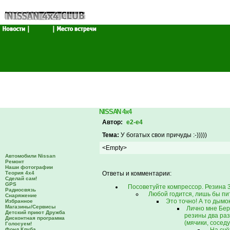
NISSAN 4x4
Автор:
e2-e4
Тема:
У богатых свои причуды :-)))))
<Empty>
Автомобили Nissan
Ремонт
Наши фотографии
Теория 4х4
Ответы и комментарии:
Сделай сам!
GPS
Посоветуйте компрессор. Резина 3
Радиосвязь
Любой годится, лишь бы пи
Снаряжение
Это точно! А то дымок
Избранное
Магазины/Сервисы
Лично мне Бер
Детский приют Дружба
резины два раза
Дисконтная программа
(мячики, соседу
Голосуем!
Фонд Клуба