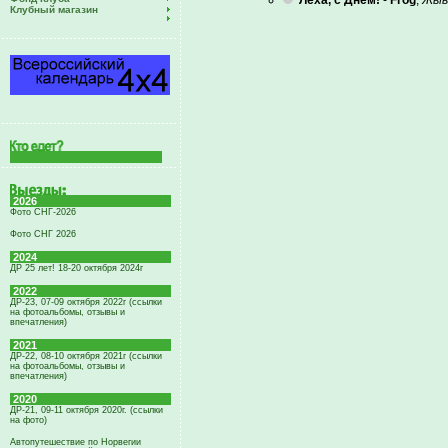
Лёха, с Днём!
-
Frog
,
Жыв
Клубный магазин
2026
Фото СНГ-2026
Фото СНГ 2026
2024
ДР 25 лет! 18-20 октября 2024г
2022
ДР-23, 07-09 октября 2022г (ссылки
на фотоальбомы, отзывы и
впечатления)
2021
ДР-22, 08-10 октября 2021г (ссылки
на фотоальбомы, отзывы и
впечатления)
2020
ДР-21, 09-11 октября 2020г. (ссылки
на фото)
Автопутешествие по Норвегии