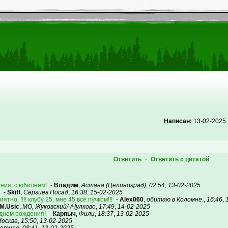
Написан:
13-02-2025
Ответить
Ответить с цитатой
·
ения, с юбилеем!
-
Владим
,
Астана (Целиноград)
,
02:54
,
13-02-2025
-
Skiff
,
Сергиев Посад
,
16:38
,
15-02-2025
тно. !!!! клубу 25, мне 45 всё пучком!!!
-
Alex060
,
обитаю в Коломне.
,
16:46
,
M.Usic
,
МО, Жуковский/-/Чулково
,
17:49
,
14-02-2025
с днем рождения!
-
Карпыч
,
Фили
,
18:37
,
13-02-2025
осква
,
15:50
,
13-02-2025