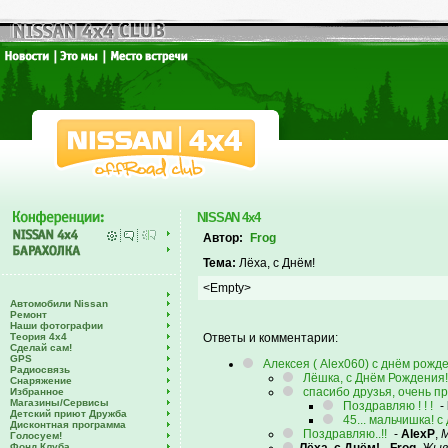
NISSAN 4x4
Автор:
Frog
Тема:
Лёха, с Днём!
<Empty>
Автомобили Nissan
Ремонт
Наши фотографии
Теория 4х4
Ответы и комментарии:
Сделай сам!
GPS
Алексея ( Alex060) с днём рожд
Радиосвязь
Лёшка, с Днём Рождения!
Снаряжение
спасибо друзья, очень прия
Избранное
Магазины/Сервисы
Поздравляю ! ! !
-
Детский приют Дружба
45... мальчишка! 
Дисконтная программа
Поздравляю..!!
-
AlexP
,
М
Голосуем!
Фонд Клуба