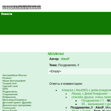
NISSAN 4x4
Автор:
AlexP
Тема:
Поздравляю..!!
<Empty>
Автомобили Nissan
Ремонт
Наши фотографии
Теория 4х4
Ответы и комментарии:
Сделай сам!
GPS
Алексея ( Alex060) с днём рождени
Радиосвязь
Лёшка, с Днём Рождения!
-
Снаряжение
спасибо друзья, очень приятн
Избранное
Магазины/Сервисы
Поздравляю ! ! !
-
M.
Детский приют Дружба
45... мальчишка! с д
Дисконтная программа
Поздравляю..!!
-
AlexP
,
Мос
Голосуем!
Фонд Клуба