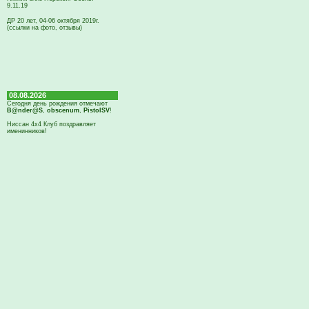
9.11.19
ДР 20 лет, 04-06 октября 2019г.
(ссылки на фото, отзывы)
08.08.2026
Сегодня день рождения отмечают
B@nder@S
,
obscenum
,
PistolSV
!
Ниссан 4х4 Клуб поздравляет
именинников!