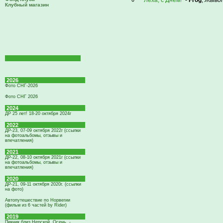
Лёха, с Днём!
-
Frog
,
Жыво
Клубный магазин
2026
Фото СНГ-2026
Фото СНГ 2026
2024
ДР 25 лет! 18-20 октября 2024г
2022
ДР-23, 07-09 октября 2022г (ссылки
на фотоальбомы, отзывы и
впечатления)
2021
ДР-22, 08-10 октября 2021г (ссылки
на фотоальбомы, отзывы и
впечатления)
2020
ДР-21, 09-11 октября 2020г. (ссылки
на фото)
Автопутешествие по Норвегии
(фильм из 6 частей by Rider)
2019
Пикник близ Нерской. Осень. -