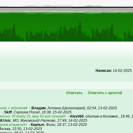
Написан:
14-02-2025
Ответить
Ответить с цитатой
·
ения, с юбилеем!
-
Владим
,
Астана (Целиноград)
,
02:54
,
13-02-2025
-
Skiff
,
Сергиев Посад
,
16:38
,
15-02-2025
тно. !!!! клубу 25, мне 45 всё пучком!!!
-
Alex060
,
обитаю в Коломне.
,
16:46
,
M.Usic
,
МО, Жуковский/-/Чулково
,
17:49
,
14-02-2025
с днем рождения!
-
Карпыч
,
Фили
,
18:37
,
13-02-2025
осква
,
15:50
,
13-02-2025