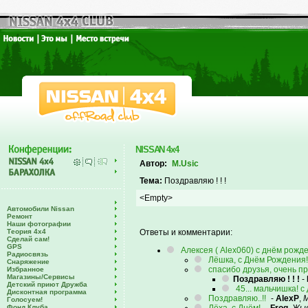
NISSAN 4x4
Автор:
M.Usic
Тема:
Поздравляю ! ! !
<Empty>
Автомобили Nissan
Ремонт
Наши фотографии
Теория 4х4
Ответы и комментарии:
Сделай сам!
GPS
Алексея ( Alex060) с днём рожд
Радиосвязь
Лёшка, с Днём Рождения!
Снаряжение
спасибо друзья, очень прия
Избранное
Магазины/Сервисы
Поздравляю ! ! !
-
Детский приют Дружба
45... мальчишка! 
Дисконтная программа
Поздравляю..!!
-
AlexP
,
М
Голосуем!
Фонд Клуба