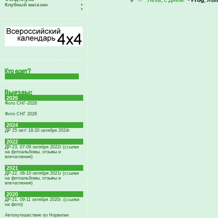
Лёха, с Днём!
-
Frog
,
Жы
Клубный магазин
2026
Фото СНГ-2026
Фото СНГ 2026
2024
ДР 25 лет! 18-20 октября 2024г
2022
ДР-23, 07-09 октября 2022г (ссылки
на фотоальбомы, отзывы и
впечатления)
2021
ДР-22, 08-10 октября 2021г (ссылки
на фотоальбомы, отзывы и
впечатления)
2020
ДР-21, 09-11 октября 2020г. (ссылки
на фото)
Автопутешествие по Норвегии