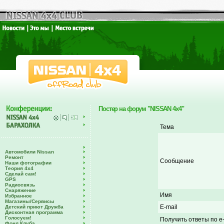
Постер на форум "NISSAN 4x4"
Тема
Автомобили Nissan
Ремонт
Сообщение
Наши фотографии
Теория 4х4
Сделай сам!
GPS
Радиосвязь
Снаряжение
Имя
Избранное
Магазины/Сервисы
E-mail
Детский приют Дружба
Дисконтная программа
Голосуем!
Получить ответы по e-
Фонд Клуба