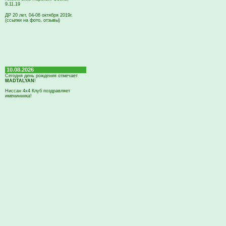
9.11.19
ДР 20 лет, 04-06 октября 2019г.
(ссылки на фото, отзывы)
10.08.2026
Сегодня день рождения отмечает
MADTALYAN
!
Ниссан 4х4 Клуб поздравляет
именинника!