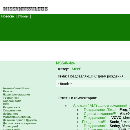
NISSAN 4x4
Автор:
AlexP
Тема:
Поздравляю..!!! С днем рождения.!
<Empty>
Автомобили Nissan
Ремонт
Наши фотографии
Теория 4х4
Ответы и комментарии:
Сделай сам!
GPS
Алексея ( ALT) с днём рождения!
Радиосвязь
Поздравляю, Лёха!
-
Frog
,
Снаряжение
С днем рождения!!!
-
Alex0
Избранное
Магазины/Сервисы
Поздравляю!!!
-
VOVO
,
Мос
Детский приют Дружба
Поздравляю!!!
-
Sonic
,
Luxe
Дисконтная программа
Поздравляю!
-
Sedoy
,
Моск
Голосуем!
Фонд Клуба