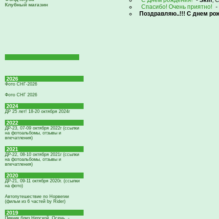
С Днем рождения!
-
Skiff
,
С
Клубный магазин
Спасибо! Очень приятно!
-
Поздравляю..!!! С днем ро
2026
Фото СНГ-2026
Фото СНГ 2026
2024
ДР 25 лет! 18-20 октября 2024г
2022
ДР-23, 07-09 октября 2022г (ссылки
на фотоальбомы, отзывы и
впечатления)
2021
ДР-22, 08-10 октября 2021г (ссылки
на фотоальбомы, отзывы и
впечатления)
2020
ДР-21, 09-11 октября 2020г. (ссылки
на фото)
Автопутешествие по Норвегии
(фильм из 6 частей by Rider)
2019
Пикник близ Нерской. Осень. -