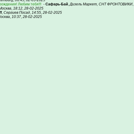
xemburg
,
06:45
,
02-03-2025
рождения! Любим тебя!!!
-
Сафарь-Бай
,
Дизель Маркет, СНТ ФРОНТОВИКИ
Москва
,
18:12
,
28-02-2025
ff
,
Сергиев Посад
,
14:55
,
28-02-2025
осква
,
10:37
,
28-02-2025