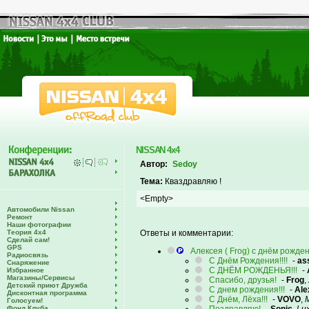
NISSAN 4x4
Автор:
Sedoy
Тема:
Кваздравляю !
<Empty>
Автомобили Nissan
Ремонт
Наши фотографии
Теория 4х4
Ответы и комментарии:
Сделай сам!
GPS
Алексея ( Frog) с днём рожде
Радиосвязь
С Днём Рождения!!!!
-
as
Снаряжение
С ДНЁМ РОЖДЕНЬЯ!!!
-
Избранное
Магазины/Сервисы
Спасибо, друзья!
-
Frog
,
Детский приют Дружба
С днем рождения!!!
-
Ale
Дисконтная программа
С Днём, Лёха!!!
-
VOVO
,
Голосуем!
Фонд Клуба