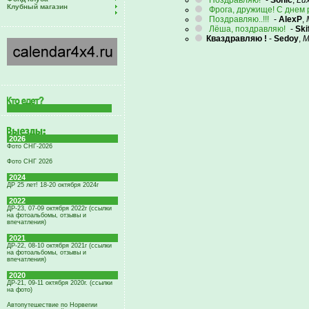
Поздравляю!
-
Sonic
,
Lu
Клубный магазин
Фрога, дружище! С днем 
Поздравляю..!!!
-
AlexP
,
Лёша, поздравляю!
-
Ski
Кваздравляю !
-
Sedoy
,
М
2026
Фото СНГ-2026
Фото СНГ 2026
2024
ДР 25 лет! 18-20 октября 2024г
2022
ДР-23, 07-09 октября 2022г (ссылки
на фотоальбомы, отзывы и
впечатления)
2021
ДР-22, 08-10 октября 2021г (ссылки
на фотоальбомы, отзывы и
впечатления)
2020
ДР-21, 09-11 октября 2020г. (ссылки
на фото)
Автопутешествие по Норвегии