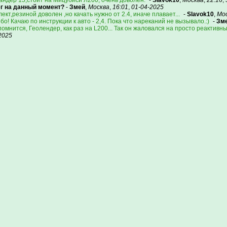
андер 15,стоит на Мицубиси Л200, очень доволен.
-
Slavok10
,
Москва
,
22:16
,
бег на данный момент?
-
Змей
,
Москва
,
16:01
,
01-04-2025
ект,резиной доволен ,но качать нужно от 2.4, иначе плавает...
-
Slavok10
,
Мо
бо! Качаю по инструкции к авто - 2,4. Пока что нареканий не вызывало.:)
-
Зм
помнится, Геолендер, как раз на L200... Так он жаловался на просто реактивн
2025