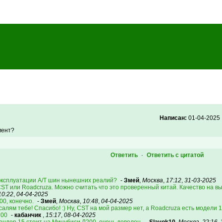
Написан:
01-04-2025
мент?
Ответить
Ответить с цитатой
·
 эксплуатации А/Т шин нынешних реалий?
-
Змей
,
Москва
,
17:12
,
31-03-2025
CST или Roadcruza. Можно считать что это проверенный китай. Качество на
10:22
,
04-04-2025
00, конечно.
-
Змей
,
Москва
,
10:48
,
04-04-2025
алям тебе! Спасибо! :) Ну, CST на мой размер нет, а Roadcruza есть модели 11
100
-
кабанчик
,
15:17
,
08-04-2025