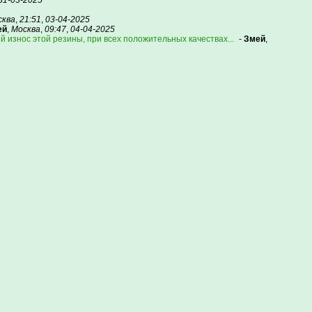
31-03-2025
сква
,
21:51
,
03-04-2025
ей
,
Москва
,
09:47
,
04-04-2025
ый износ этой резины, при всех положительных качествах...
-
Змей
,