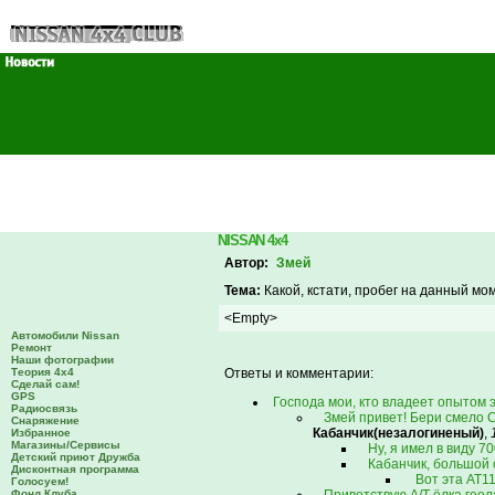
NISSAN 4x4
Автор:
Змей
Тема:
Какой, кстати, пробег на данный мо
<Empty>
Автомобили Nissan
Ремонт
Наши фотографии
Теория 4х4
Ответы и комментарии:
Сделай сам!
GPS
Господа мои, кто владеет опытом
Радиосвязь
Змей привет! Бери смело 
Снаряжение
Кабанчик(незалогиненый)
,
Избранное
Магазины/Сервисы
Ну, я имел в виду 70
Детский приют Дружба
Кабанчик, большой с
Дисконтная программа
Вот эта АТ1
Голосуем!
Фонд Клуба