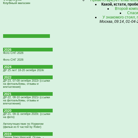
Приветствую,А/Т ёлка геол
Клубный магазин
Какой, кстати, про
Второй компл
Спаси
У знакомого стоял, 
Москва
,
09:14
,
01-04-
2026
Фото СНГ-2026
Фото СНГ 2026
2024
ДР 25 лет! 18-20 октября 2024г
2022
ДР-23, 07-09 октября 2022г (ссылки
на фотоальбомы, отзывы и
впечатления)
2021
ДР-22, 08-10 октября 2021г (ссылки
на фотоальбомы, отзывы и
впечатления)
2020
ДР-21, 09-11 октября 2020г. (ссылки
на фото)
Автопутешествие по Норвегии
(фильм из 6 частей by Rider)
2019
Пикник близ Нерской. Осень. -