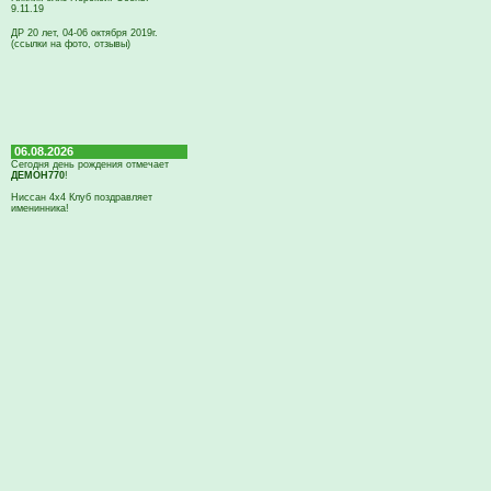
9.11.19
ДР 20 лет, 04-06 октября 2019г.
(ссылки на фото, отзывы)
06.08.2026
Сегодня день рождения отмечает
ДЕМОН770
!
Ниссан 4х4 Клуб поздравляет
именинника!