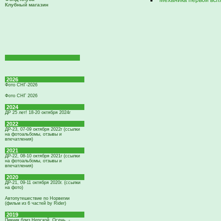
Механика первой всп
Клубный магазин
2026
Фото СНГ-2026
Фото СНГ 2026
2024
ДР 25 лет! 18-20 октября 2024г
2022
ДР-23, 07-09 октября 2022г (ссылки
на фотоальбомы, отзывы и
впечатления)
2021
ДР-22, 08-10 октября 2021г (ссылки
на фотоальбомы, отзывы и
впечатления)
2020
ДР-21, 09-11 октября 2020г. (ссылки
на фото)
Автопутешествие по Норвегии
(фильм из 6 частей by Rider)
2019
Пикник близ Нерской. Осень. -