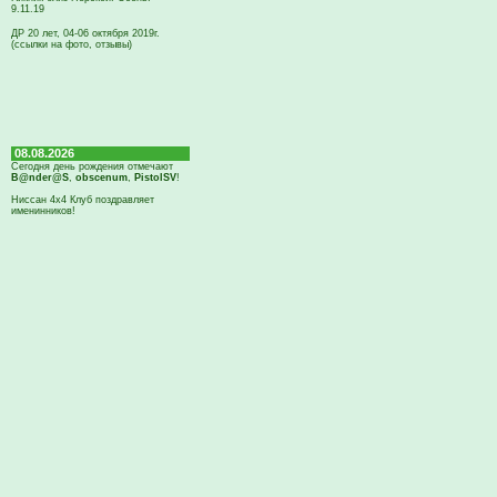
9.11.19
ДР 20 лет, 04-06 октября 2019г.
(ссылки на фото, отзывы)
08.08.2026
Сегодня день рождения отмечают
B@nder@S
,
obscenum
,
PistolSV
!
Ниссан 4х4 Клуб поздравляет
именинников!