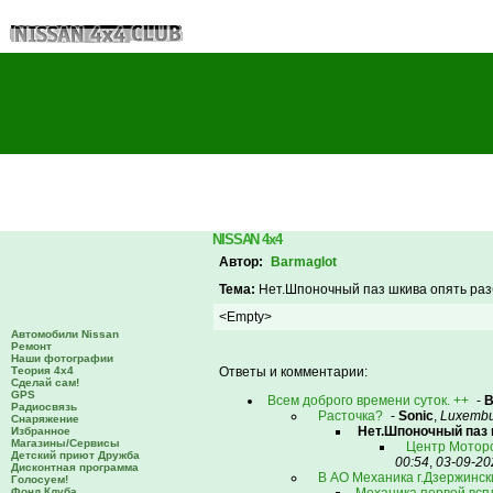
NISSAN 4x4
Автор:
Barmaglot
Тема:
Нет.Шпоночный паз шкива опять ра
<Empty>
Автомобили Nissan
Ремонт
Наши фотографии
Теория 4х4
Ответы и комментарии:
Сделай сам!
GPS
Всем доброго времени суток. ++
-
B
Радиосвязь
Расточка?
-
Sonic
,
Luxemb
Снаряжение
Нет.Шпоночный паз 
Избранное
Магазины/Сервисы
Центр Мотор
Детский приют Дружба
00:54
,
03-09-20
Дисконтная программа
В АО Механика г.Дзержинс
Голосуем!
Фонд Клуба