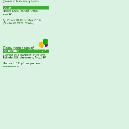
(фильм из 6 частей by Rider)
2019
Пикник близ Нерской. Осень. -
9.11.19
ДР 20 лет, 04-06 октября 2019г.
(ссылки на фото, отзывы)
08.08.2026
Сегодня день рождения отмечают
B@nder@S
,
obscenum
,
PistolSV
!
Ниссан 4х4 Клуб поздравляет
именинников!