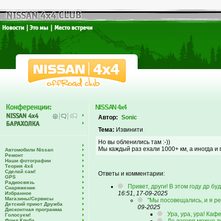
NISSAN 4x4
Автор:
Sonic
Тема:
Извинити
Но вы обленились там :-))
Мы каждый раз ехали 1000+ км, а иногда и п
Автомобили Nissan
Ремонт
Наши фотографии
Теория 4х4
Сделай сам!
Ответы и комментарии:
GPS
Радиосвязь
Привет, други! В этом году др б
Снаряжение
16:51
,
17-09-2025
Избранное
Магазины/Сервисы
"Мы посовещались, и я реш
Детский приют Дружба
09-2025
Дисконтная программа
Ура, ура, ура! Кафе 
Голосуем!
Фонд Клуба