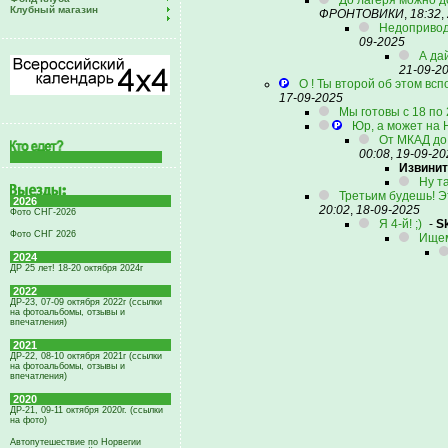
До лагеря можно д
Клубный магазин
ФРОНТОВИКИ
,
18:32
,
Недопривод 
09-2025
А да
21-09-2
О ! Ты второй об этом всп
17-09-2025
Мы готовы с 18 по 
Юр, а может на 
От МКАД до
00:08
,
19-09-20
Извинит
Ну т
Третьим будешь! Эт
2026
20:02
,
18-09-2025
Фото СНГ-2026
Я 4-й! ;)
-
Sk
Фото СНГ 2026
Ищем
2024
ДР 25 лет! 18-20 октября 2024г
2022
ДР-23, 07-09 октября 2022г (ссылки
на фотоальбомы, отзывы и
впечатления)
2021
ДР-22, 08-10 октября 2021г (ссылки
на фотоальбомы, отзывы и
впечатления)
2020
ДР-21, 09-11 октября 2020г. (ссылки
на фото)
Автопутешествие по Норвегии