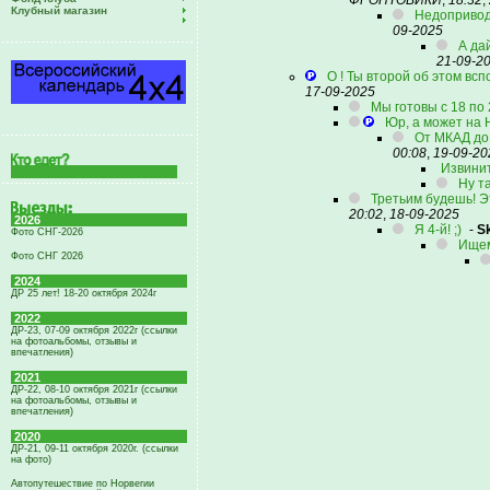
ФРОНТОВИКИ
,
18:32
,
Клубный магазин
Недопривод 
09-2025
А да
21-09-2
О ! Ты второй об этом всп
17-09-2025
Мы готовы с 18 по 
Юр, а может на 
От МКАД до
00:08
,
19-09-20
Извини
Ну т
Третьим будешь! Эт
20:02
,
18-09-2025
2026
Я 4-й! ;)
-
Sk
Фото СНГ-2026
Ищем
Фото СНГ 2026
2024
ДР 25 лет! 18-20 октября 2024г
2022
ДР-23, 07-09 октября 2022г (ссылки
на фотоальбомы, отзывы и
впечатления)
2021
ДР-22, 08-10 октября 2021г (ссылки
на фотоальбомы, отзывы и
впечатления)
2020
ДР-21, 09-11 октября 2020г. (ссылки
на фото)
Автопутешествие по Норвегии