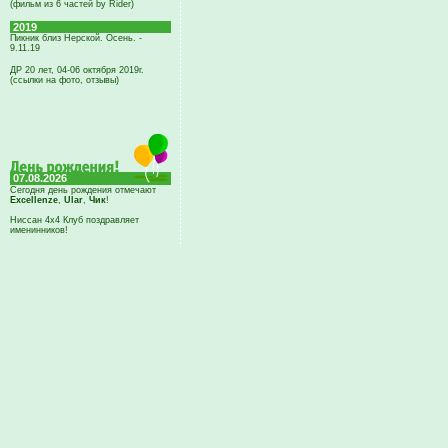
(фильм из 6 частей by Rider)
2019
Пикник близ Нерской. Осень. -
9.11.19
ДР 20 лет, 04-06 октября 2019г.
(ссылки на фото, отзывы)
07.08.2026
Сегодня день рождения отмечают
Excellenze
,
Ular
,
Чик
!
Ниссан 4х4 Клуб поздравляет
именинников!