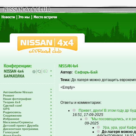
NISSAN 4x4
Автор:
Сафарь-Бай
Тема:
До лагеря можно дотащить еврокемп
<Empty>
Автомобили Nissan
Ремонт
Наши фотографии
Теория 4х4
Ответы и комментарии:
Сделай сам!
GPS
Привет, други! В этом году др б
Радиосвязь
16:51
,
17-09-2025
Снаряжение
"Мы посовещались, и я реш
Избранное
Магазины/Сервисы
09-2025
Детский приют Дружба
Ура, ура, ура! Кафе 
Дисконтная программа
До лагеря можно д
Голосуем!
Фонд Клуба