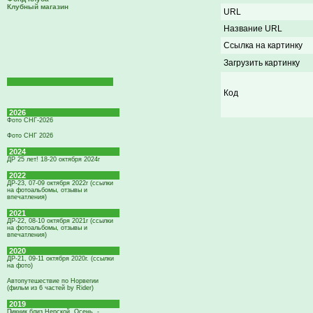
Клубный магазин
URL
Название URL
Ссылка на картинку
Загрузить картинку
Код
2026
Фото СНГ-2026
Фото СНГ 2026
2024
ДР 25 лет! 18-20 октября 2024г
2022
ДР-23, 07-09 октября 2022г (ссылки
на фотоальбомы, отзывы и
впечатления)
2021
ДР-22, 08-10 октября 2021г (ссылки
на фотоальбомы, отзывы и
впечатления)
2020
ДР-21, 09-11 октября 2020г. (ссылки
на фото)
Автопутешествие по Норвегии
(фильм из 6 частей by Rider)
2019
Пикник близ Нерской. Осень. -