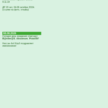
9.11.19
ДР 20 лет, 04-06 октября 2019г.
(ссылки на фото, отзывы)
08.08.2026
Сегодня день рождения отмечают
B@nder@S
,
obscenum
,
PistolSV
!
Ниссан 4х4 Клуб поздравляет
именинников!