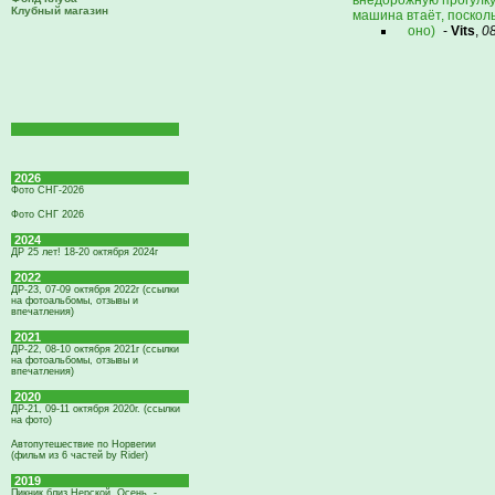
внедорожную прогулку,
Клубный магазин
машина втаёт, поскол
оно)
-
Vits
,
0
2026
Фото СНГ-2026
Фото СНГ 2026
2024
ДР 25 лет! 18-20 октября 2024г
2022
ДР-23, 07-09 октября 2022г (ссылки
на фотоальбомы, отзывы и
впечатления)
2021
ДР-22, 08-10 октября 2021г (ссылки
на фотоальбомы, отзывы и
впечатления)
2020
ДР-21, 09-11 октября 2020г. (ссылки
на фото)
Автопутешествие по Норвегии
(фильм из 6 частей by Rider)
2019
Пикник близ Нерской. Осень. -