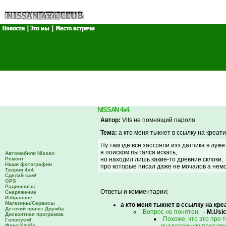
NISSAN 4x4
Автор:
Vits не помнящий пароля
Тема:
а кто меня тыкнет в ссылку на креа
Ну там где все застряли изз датчика в луже.
я поиском пытался искать,
Автомобили Nissan
Ремонт
но находил лишь какие-то древние склоки,
Наши фотографии
про которые писал даже не мочалов а немо
Теория 4х4
Сделай сам!
GPS
Радиосвязь
Ответы и комментарии:
Снаряжение
Избранное
Магазины/Сервисы
а кто меня тыкнет в ссылку на к
Детский приют Дружба
Вопрос не понятен.
-
M.Usi
Дисконтная программа
Похоже, что это про т
Голосуем!
Фонд Клуба