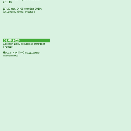
9.11.19
ДР 20 лет, 04-06 октября 2019г.
(ссылки на фото, отзывы)
09.08.2026
Сегодня день рождения отмечает
Tractor
!
Ниссан 4х4 Клуб поздравляет
именинника!