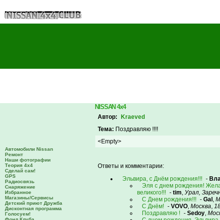
NISSAN 4x4
Автор:
Kraeved
Тема:
Поздравляю !!!!
<Empty>
Автомобили Nissan
Ремонт
Наши фотографии
Теория 4х4
Ответы и комментарии:
Сделай сам!
GPS
Эльвира, с Днём рождения!!!
-
Вл
Радиосвязь
Эля с днем рождения! Желаю
Снаряжение
великого!!!
-
tim
,
Урал, Зареч
Избранное
Магазины/Сервисы
C Днем рождения!!!
-
Gal
,
М
Детский приют Дружба
С Днём!
-
VOVO
,
Москва
,
1
Дисконтная программа
Поздравляю !
-
Sedoy
,
Мос
Голосуем!
Фонд Клуба