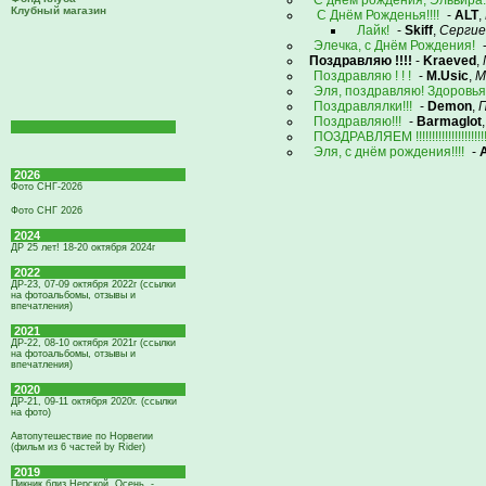
С днем рождения, Эльвира..!
Клубный магазин
С Днём Рожденья!!!!
-
ALT
,
Лайк!
-
Skiff
,
Сергие
Элечка, с Днём Рождения!
Поздравляю !!!!
-
Kraeved
,
Поздравляю ! ! !
-
M.Usic
,
М
Эля, поздравляю! Здоровья
Поздравлялки!!!
-
Demon
,
П
Поздравляю!!!
-
Barmaglot
ПОЗДРАВЛЯЕМ !!!!!!!!!!!!!!!!!!!!!!
Эля, с днём рождения!!!!
-
2026
Фото СНГ-2026
Фото СНГ 2026
2024
ДР 25 лет! 18-20 октября 2024г
2022
ДР-23, 07-09 октября 2022г (ссылки
на фотоальбомы, отзывы и
впечатления)
2021
ДР-22, 08-10 октября 2021г (ссылки
на фотоальбомы, отзывы и
впечатления)
2020
ДР-21, 09-11 октября 2020г. (ссылки
на фото)
Автопутешествие по Норвегии
(фильм из 6 частей by Rider)
2019
Пикник близ Нерской. Осень. -