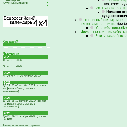
Решаю вопро
Клубный магазин
-
tim
,
Урал, За
За п. 4 неистово 
Номакон сто
существовании
топливный фильтр менял? 
только замена.
-
mos
,
Your b
Спасибо, попробую
Может парафинчик забил кан
Что, и такое быва
2026
Фото СНГ-2026
Фото СНГ 2026
2024
ДР 25 лет! 18-20 октября 2024г
2022
ДР-23, 07-09 октября 2022г (ссылки
на фотоальбомы, отзывы и
впечатления)
2021
ДР-22, 08-10 октября 2021г (ссылки
на фотоальбомы, отзывы и
впечатления)
2020
ДР-21, 09-11 октября 2020г. (ссылки
на фото)
Автопутешествие по Норвегии