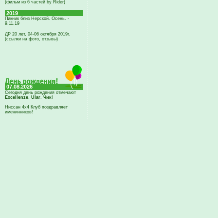
(фильм из 6 частей by Rider)
2019
Пикник близ Нерской. Осень. -
9.11.19
ДР 20 лет, 04-06 октября 2019г.
(ссылки на фото, отзывы)
07.08.2026
Сегодня день рождения отмечают
Excellenze
,
Ular
,
Чик
!
Ниссан 4х4 Клуб поздравляет
именинников!