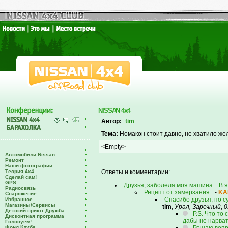
NISSAN 4x4
Автор:
tim
Тема:
Номакон стоит давно, не хватило жела
<Empty>
Автомобили Nissan
Ремонт
Наши фотографии
Теория 4х4
Ответы и комментарии:
Сделай сам!
GPS
Друзья, заболела моя машина... В 
Радиосвязь
Рецепт от замерзания:
-
KA
Снаряжение
Спасибо друзья, по с
Избранное
Магазины/Сервисы
tim
,
Урал, Заречный
,
0
Детский приют Дружба
P.S. Что то
Дисконтная программа
дабы не нарвать
Голосуем!
Фонд Клуба