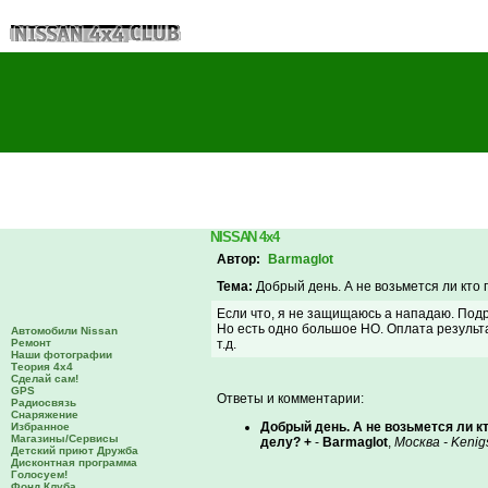
NISSAN 4x4
Автор:
Barmaglot
Тема:
Добрый день. А не возьмется ли кто
Если что, я не защищаюсь а нападаю. Подр
Но есть одно большое НО. Оплата результат
Автомобили Nissan
Ремонт
т.д.
Наши фотографии
Теория 4х4
Сделай сам!
GPS
Ответы и комментарии:
Радиосвязь
Снаряжение
Добрый день. А не возьмется ли 
Избранное
Магазины/Сервисы
делу? +
-
Barmaglot
,
Москва - Kenig
Детский приют Дружба
Дисконтная программа
Голосуем!
Фонд Клуба