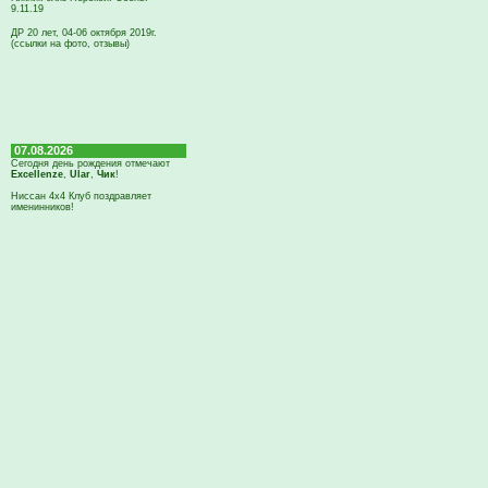
9.11.19
ДР 20 лет, 04-06 октября 2019г.
(ссылки на фото, отзывы)
07.08.2026
Сегодня день рождения отмечают
Excellenze
,
Ular
,
Чик
!
Ниссан 4х4 Клуб поздравляет
именинников!