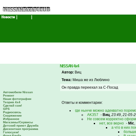
NISSAN 4x4
Автор:
Виц
Тема:
Миша же из Люблино
Он правда переехал за С-Посад
Автомобили Nissan
Ремонт
Наши фотографии
Теория 4х4
Ответы и комментарии:
Сделай сам!
GPS
где нынче можно адекватно порем
Радиосвязь
AK357
-
Виц
,
23:49
,
21-05-
Снаряжение
Не совсем корректно сфор
Избранное
Магазины/Сервисы
нет, все верно
-
Mic
,
Детский приют Дружба
а что в них п
Дисконтная программа
больше
Голосуем!
Фонд Клуба