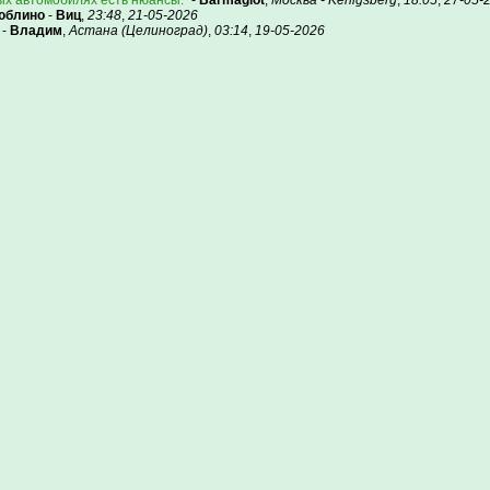
ых автомобилях есть нюансы.
-
Barmaglot
,
Москва - Kenigsberg
,
18:05
,
27-05-
юблино
-
Виц
,
23:48
,
21-05-2026
-
Владим
,
Астана (Целиноград)
,
03:14
,
19-05-2026