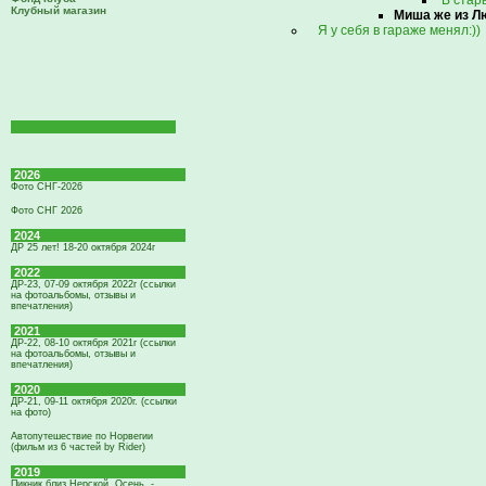
В стар
Клубный магазин
Миша же из Л
Я у себя в гараже менял:))
2026
Фото СНГ-2026
Фото СНГ 2026
2024
ДР 25 лет! 18-20 октября 2024г
2022
ДР-23, 07-09 октября 2022г (ссылки
на фотоальбомы, отзывы и
впечатления)
2021
ДР-22, 08-10 октября 2021г (ссылки
на фотоальбомы, отзывы и
впечатления)
2020
ДР-21, 09-11 октября 2020г. (ссылки
на фото)
Автопутешествие по Норвегии
(фильм из 6 частей by Rider)
2019
Пикник близ Нерской. Осень. -