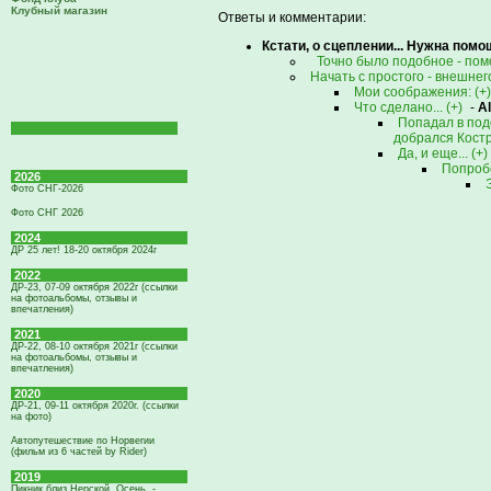
Клубный магазин
Ответы и комментарии:
Кстати, о сцеплении... Нужна помощ
Точно было подобное - пом
Начать с простого - внешнег
Мои соображения: (+)
Что сделано... (+)
-
A
Попадал в под
добрался Костр
Да, и еще... (+)
Попробо
2026
Фото СНГ-2026
Фото СНГ 2026
2024
ДР 25 лет! 18-20 октября 2024г
2022
ДР-23, 07-09 октября 2022г (ссылки
на фотоальбомы, отзывы и
впечатления)
2021
ДР-22, 08-10 октября 2021г (ссылки
на фотоальбомы, отзывы и
впечатления)
2020
ДР-21, 09-11 октября 2020г. (ссылки
на фото)
Автопутешествие по Норвегии
(фильм из 6 частей by Rider)
2019
Пикник близ Нерской. Осень. -