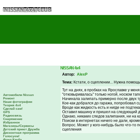
NISSAN 4x4
Автор:
AlexP
Тема:
Кстати, о сцеплении... Нужна помощь 
Тут на днях, в пробках на Ярославке у мен
"отковыривалась" только ногой, носком тапо
Автомобили Nissan
Ремонт
Начинала залипать примерно после двух т
Наши фотографии
Кое-как добрался до гаража, попробовал с
Теория 4х4
Вроде как жидкость есть и нигде не подтек
Сделай сам!
Оставил машину и пришел на следующий де
GPS
Радиосвязь
Однако, никаких следов залипания, ни на к
Снаряжение
Поиски в интернетах ничего не дали, кроме
Избранное
Вопрос. Может у кого-нибудь было что-то по
Магазины/Сервисы
сцепления
Детский приют Дружба
Дисконтная программа
Голосуем!
Фонд Клуба