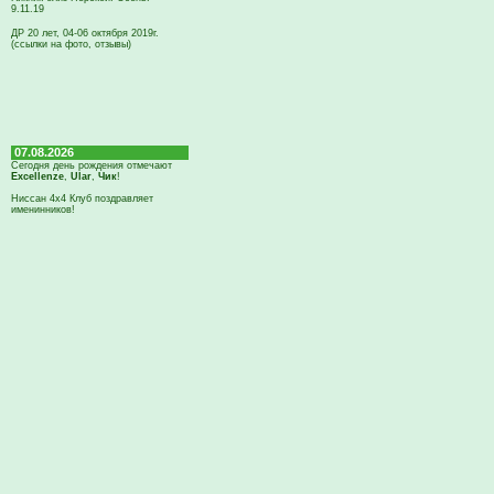
9.11.19
ДР 20 лет, 04-06 октября 2019г.
(ссылки на фото, отзывы)
07.08.2026
Сегодня день рождения отмечают
Excellenze
,
Ular
,
Чик
!
Ниссан 4х4 Клуб поздравляет
именинников!