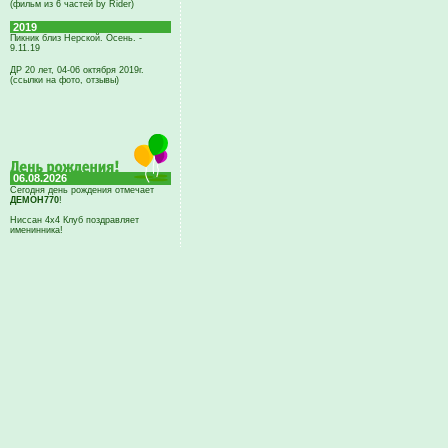
(фильм из 6 частей by Rider)
2019
Пикник близ Нерской. Осень. -
9.11.19
ДР 20 лет, 04-06 октября 2019г.
(ссылки на фото, отзывы)
06.08.2026
Сегодня день рождения отмечает
ДЕМОН770
!
Ниссан 4х4 Клуб поздравляет
именинника!