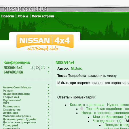
NISSAN 4x4
Автор:
M.Usic
Тема:
Попробовать заменить жижку.
М.быть при нагреве появляется паровая ф
Автомобили Nissan
Ремонт
Наши фотографии
Теория 4х4
Ответы и комментарии:
Сделай сам!
GPS
Кстати, о сцеплении... Нужна помощ
Радиосвязь
Точно было подобное - п
Снаряжение
Начать с простого - внешнег
Избранное
Магазины/Сервисы
Мои соображения: (+)
Детский приют Дружба
Что сделано... (+)
-
A
Дисконтная программа
Попадал в под
Голосуем!
Фонд Клуба