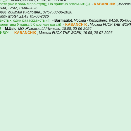
л!)))
-
VOVO
,
Москва
,
19:24
,
10-06-2026
 пости уже и забыл про стул))) Но приятно вспомнить)))
-
KABANCHIK
,
Москв
ква
,
12:42
,
10-06-2026
x060
,
обитаю в Коломне.
,
07:57
,
08-06-2026
unny wrote!
,
21:43
,
05-06-2026
истых, один раааскатистый!!!
-
Barmaglot
,
Москва - Kenigsberg
,
04:59
,
05-06
ргентина Ямайка 5:0 круглая дата)))
-
KABANCHIK
,
Москва FUCK THE WOR
!
-
M.Usic
,
МО, Жуковский/-/Чулково
,
18:08
,
05-06-2026
БО!!!
-
KABANCHIK
,
Москва FUCK THE WORK
,
19:05
,
20-07-2026