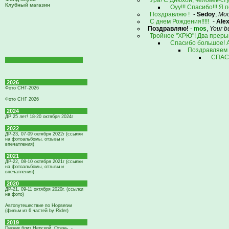
Ура! С Днюхой, человек-сту
Клубный магазин
Оуу!!! Спасибо!!! Я
Поздравляю !
-
Sedoy
,
Мос
С днем Рождения!!!!!
-
Ale
Поздравляю!
-
mos
,
Your b
Тройное "ХРЮ"! Два прерыв
Спасибо большое! А
Поздравляем 
СПАСИ
2026
Фото СНГ-2026
Фото СНГ 2026
2024
ДР 25 лет! 18-20 октября 2024г
2022
ДР-23, 07-09 октября 2022г (ссылки
на фотоальбомы, отзывы и
впечатления)
2021
ДР-22, 08-10 октября 2021г (ссылки
на фотоальбомы, отзывы и
впечатления)
2020
ДР-21, 09-11 октября 2020г. (ссылки
на фото)
Автопутешествие по Норвегии
(фильм из 6 частей by Rider)
2019
Пикник близ Нерской. Осень. -