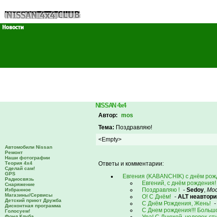
NISSAN 4x4
Автор:
mos
Тема:
Поздравляю!
<Empty>
Автомобили Nissan
Ремонт
Наши фотографии
Теория 4х4
Ответы и комментарии:
Сделай сам!
GPS
Евгения (KABANCHIK) с днём рожд
Радиосвязь
Евгений, с днём рождения!
Снаряжение
Поздравляю !
-
Sedoy
,
Мос
Избранное
Магазины/Сервисы
О! С Днём!
-
ALT неавтор
Детский приют Дружба
С Днём Рождения, Жень!
Дисконтная программа
С Днем рождения!!! Большог
Голосуем!
Фонд Клуба