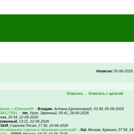
Написан:
05-06-2026
Ответить
Ответить с цитатой
·
ения, с Юбилеем!!!
-
Владим
,
Астана (Целиноград)
,
03:38
,
05-06-2026
 &#127881;
-
tim
,
Урал, Заречный
,
05:41
,
28-06-2026
ква
,
20:34
,
22-06-2026
изованный
,
13:21
,
22-06-2026
-
Skiff
,
Сергиев Посад
,
17:30
,
19-06-2026
о кабаньего счастья и творческих успехов!!!
-
Gal
,
Москва, Куркино
,
07:56
,
14