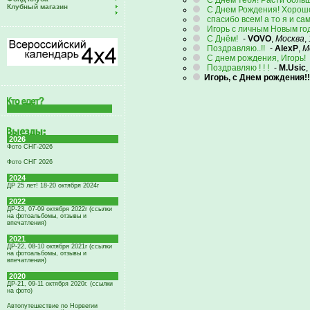
С Днем тебя! Расти больш
Клубный магазин
С Днем Рождения! Хорошо 
спасибо всем! а то я и сам
Игорь с личным Новым годо
С Днём!
-
VOVO
,
Москва
,
Поздравляю..!!
-
AlexP
,
М
С днем рождения, Игорь!
Поздравляю ! ! !
-
M.Usic
,
Игорь, с Днем рождения!!!
2026
Фото СНГ-2026
Фото СНГ 2026
2024
ДР 25 лет! 18-20 октября 2024г
2022
ДР-23, 07-09 октября 2022г (ссылки
на фотоальбомы, отзывы и
впечатления)
2021
ДР-22, 08-10 октября 2021г (ссылки
на фотоальбомы, отзывы и
впечатления)
2020
ДР-21, 09-11 октября 2020г. (ссылки
на фото)
Автопутешествие по Норвегии