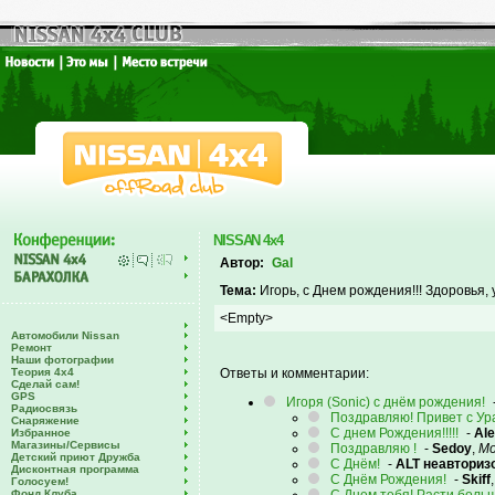
NISSAN 4x4
Автор:
Gal
Тема:
Игорь, с Днем рождения!!! Здоровья, у
<Empty>
Автомобили Nissan
Ремонт
Наши фотографии
Теория 4х4
Ответы и комментарии:
Сделай сам!
GPS
Игоря (Sonic) с днём рождения!
Радиосвязь
Поздравляю! Привет с Ур
Снаряжение
С днем Рождения!!!!!
-
Al
Избранное
Магазины/Сервисы
Поздравляю !
-
Sedoy
,
Мо
Детский приют Дружба
С Днём!
-
ALT неавториз
Дисконтная программа
С Днём Рождения!
-
Skiff
Голосуем!
Фонд Клуба