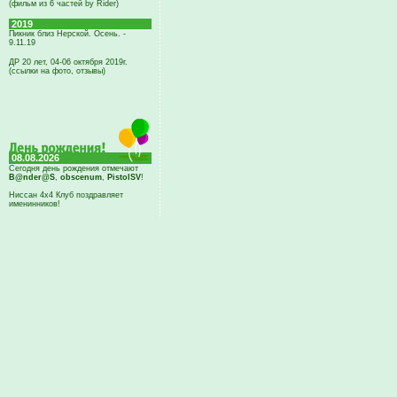
(фильм из 6 частей by Rider)
2019
Пикник близ Нерской. Осень. -
9.11.19
ДР 20 лет, 04-06 октября 2019г.
(ссылки на фото, отзывы)
08.08.2026
Сегодня день рождения отмечают
B@nder@S
,
obscenum
,
PistolSV
!
Ниссан 4х4 Клуб поздравляет
именинников!