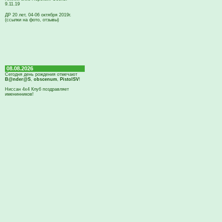
9.11.19
ДР 20 лет, 04-06 октября 2019г.
(ссылки на фото, отзывы)
08.08.2026
Сегодня день рождения отмечают
B@nder@S
,
obscenum
,
PistolSV
!
Ниссан 4х4 Клуб поздравляет
именинников!