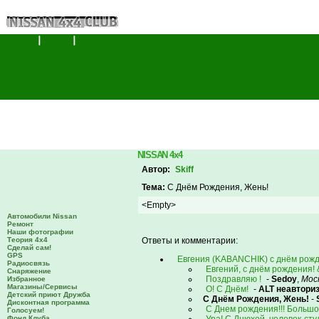
NISSAN 4x4
Автор:
Skiff
Тема:
С Днём Рождения, Жень!
<Empty>
Автомобили Nissan
Ремонт
Наши фотографии
Теория 4х4
Ответы и комментарии:
Сделай сам!
GPS
Евгения (KABANCHIK) с днём рожд
Радиосвязь
Евгений, с днём рождения!
Снаряжение
Поздравляю !
-
Sedoy
,
Мос
Избранное
Магазины/Сервисы
О! С Днём!
-
ALT неавтори
Детский приют Дружба
С Днём Рождения, Жень!
-
Дисконтная программа
С Днем рождения!!! Большог
Голосуем!
Фонд Клуба