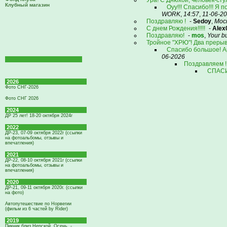
Ура! С Днюхой, человек-стул
Клубный магазин
Оуу!!! Спасибо!!! Я 
WORK
,
14:57
,
11-06-2
Поздравляю !
-
Sedoy
,
Мос
С днем Рождения!!!!!
-
Alex
Поздравляю!
-
mos
,
Your b
Тройное "ХРЮ"! Два прерыв
Спасибо большое! Ар
06-2026
Поздравляем 
СПАСИ
2026
Фото СНГ-2026
Фото СНГ 2026
2024
ДР 25 лет! 18-20 октября 2024г
2022
ДР-23, 07-09 октября 2022г (ссылки
на фотоальбомы, отзывы и
впечатления)
2021
ДР-22, 08-10 октября 2021г (ссылки
на фотоальбомы, отзывы и
впечатления)
2020
ДР-21, 09-11 октября 2020г. (ссылки
на фото)
Автопутешествие по Норвегии
(фильм из 6 частей by Rider)
2019
Пикник близ Нерской. Осень. -