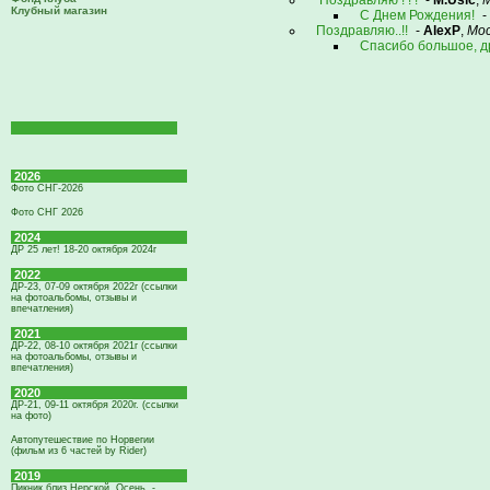
Поздравляю ! ! !
-
M.Usic
,
М
Клубный магазин
С Днем Рождения!
-
Поздравляю..!!
-
AlexP
,
Мос
Спасибо большое, д
2026
Фото СНГ-2026
Фото СНГ 2026
2024
ДР 25 лет! 18-20 октября 2024г
2022
ДР-23, 07-09 октября 2022г (ссылки
на фотоальбомы, отзывы и
впечатления)
2021
ДР-22, 08-10 октября 2021г (ссылки
на фотоальбомы, отзывы и
впечатления)
2020
ДР-21, 09-11 октября 2020г. (ссылки
на фото)
Автопутешествие по Норвегии
(фильм из 6 частей by Rider)
2019
Пикник близ Нерской. Осень. -