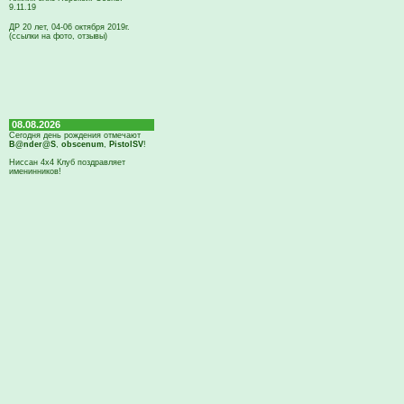
9.11.19
ДР 20 лет, 04-06 октября 2019г.
(ссылки на фото, отзывы)
08.08.2026
Сегодня день рождения отмечают
B@nder@S
,
obscenum
,
PistolSV
!
Ниссан 4х4 Клуб поздравляет
именинников!