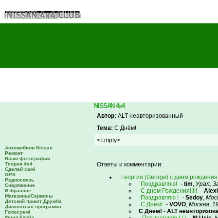
NISSAN 4x4
Автор:
ALT неавторизованный
Тема:
С Днём!
<Empty>
Автомобили Nissan
Ремонт
Наши фотографии
Теория 4х4
Ответы и комментарии:
Сделай сам!
GPS
Георгия (George) с днём рождения
Радиосвязь
Поздравляю!
-
tim
,
Урал, З
Снаряжение
С днем Рождения!!!!!
-
Alex
Избранное
Магазины/Сервисы
Поздравляю !
-
Sedoy
,
Мос
Детский приют Дружба
С Днём!
-
VOVO
,
Москва
,
1
Дисконтная программа
С Днём!
-
ALT неавторизов
Голосуем!
Фонд Клуба