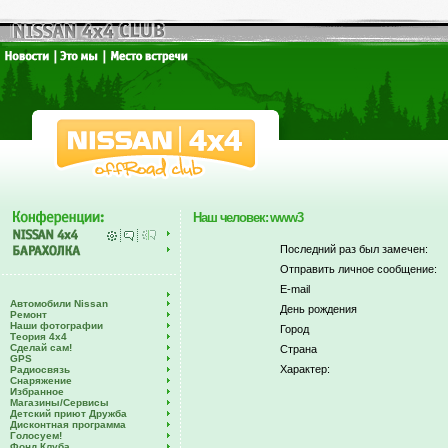
Наш человек: www3
Последний раз был замечен:
Отправить личное сообщение:
E-mail
Автомобили Nissan
День рождения
Ремонт
Наши фотографии
Город
Теория 4х4
Сделай сам!
Страна
GPS
Характер:
Радиосвязь
Снаряжение
Избранное
Магазины/Сервисы
Детский приют Дружба
Дисконтная программа
Голосуем!
Фонд Клуба