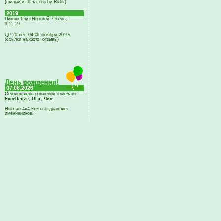
(фильм из 6 частей by Rider)
2019
Пикник близ Нерской. Осень. -
9.11.19
ДР 20 лет, 04-06 октября 2019г.
(ссылки на фото, отзывы)
07.08.2026
Сегодня день рождения отмечают
Excellenze
,
Ular
,
Чик
!
Ниссан 4х4 Клуб поздравляет
именинников!