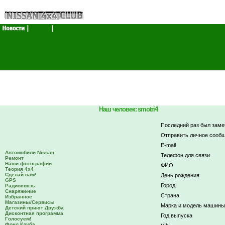
Наш человек: smotri4
Последний раз был заме
Отправить личное сообщ
E-mail
Автомобили Nissan
Телефон для связи
Ремонт
Наши фотографии
ФИО
Теория 4х4
Сделай сам!
День рождения
GPS
Город
Радиосвязь
Снаряжение
Страна
Избранное
Магазины/Сервисы
Марка и модель машины
Детский приют Дружба
Дисконтная программа
Год выпуска
Голосуем!
Фонд Клуба