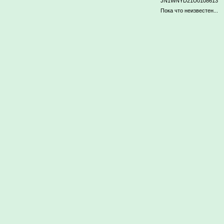
JN1WNYD21U0108613
Пока что неизвестен...