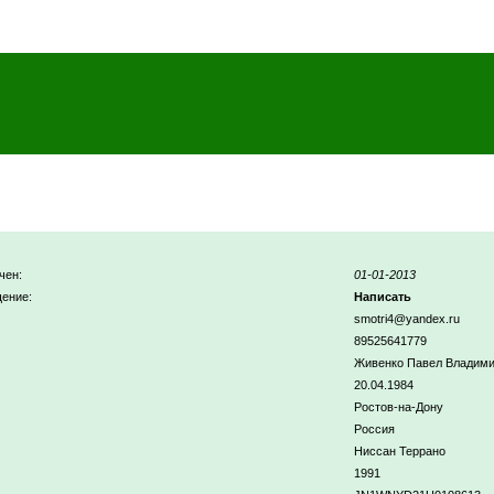
чен:
01-01-2013
ение:
Написать
smotri4@yandex.ru
89525641779
Живенко Павел Владим
20.04.1984
Ростов-на-Дону
Россия
Ниссан Террано
1991