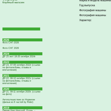
Марка и модель машины
Клубный магазин
Год выпуска
Фотография машины
Фотография машины
Характер:
2026
Фото СНГ-2026
Фото СНГ 2026
2024
ДР 25 лет! 18-20 октября 2024г
2022
ДР-23, 07-09 октября 2022г (ссылки
на фотоальбомы, отзывы и
впечатления)
2021
ДР-22, 08-10 октября 2021г (ссылки
на фотоальбомы, отзывы и
впечатления)
2020
ДР-21, 09-11 октября 2020г. (ссылки
на фото)
Автопутешествие по Норвегии
(фильм из 6 частей by Rider)
2019
Пикник близ Нерской. Осень. -