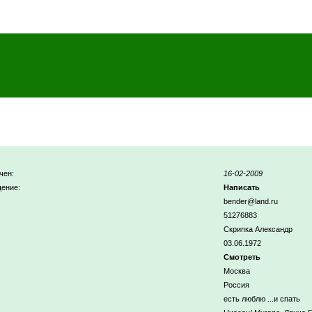
чен:
16-02-2009
ение:
Написать
bender@land.ru
51276883
Скрипка Александр
03.06.1972
Смотреть
Москва
Россия
есть люблю ...и спать