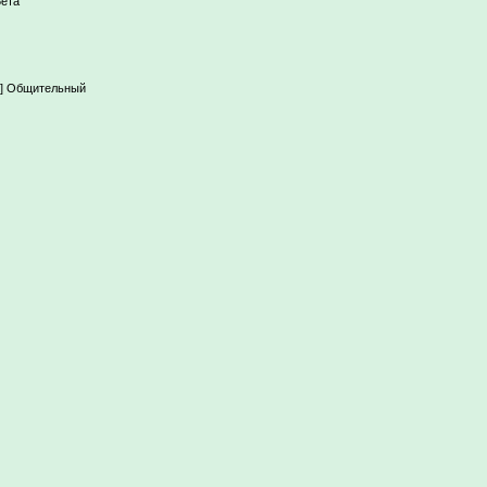
Бета
|---] Общительный