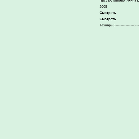
Ниссан/ Murano ,Лянча 
2008
Смотреть
Смотреть
Технарь [----------------