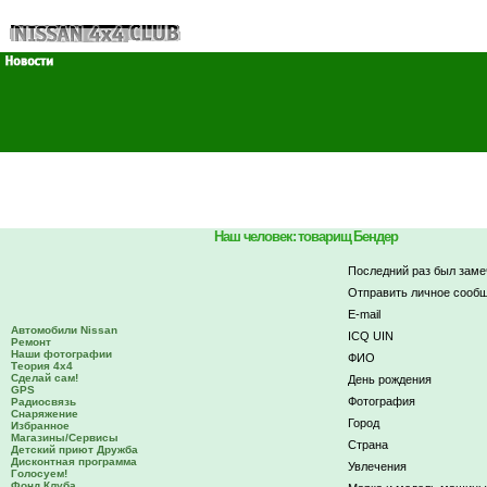
Наш человек: товарищ Бендер
Последний раз был заме
Отправить личное сообщ
E-mail
Автомобили Nissan
ICQ UIN
Ремонт
Наши фотографии
ФИО
Теория 4х4
Сделай сам!
День рождения
GPS
Фотография
Радиосвязь
Снаряжение
Город
Избранное
Магазины/Сервисы
Страна
Детский приют Дружба
Дисконтная программа
Увлечения
Голосуем!
Фонд Клуба