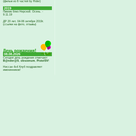
(фильм из 6 частей by Rider)
2019
Пикник близ Нерской. Осень. -
9.11.19
ДР 20 лет, 04-06 октября 2019г.
(ссылки на фото, отзывы)
08.08.2026
Сегодня день рождения отмечают
B@nder@S
,
obscenum
,
PistolSV
!
Ниссан 4х4 Клуб поздравляет
именинников!