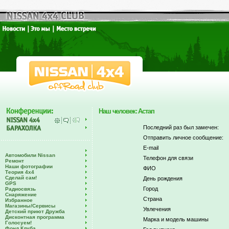
Наш человек: Астап
Последний раз был замечен:
Отправить личное сообщение:
E-mail
Автомобили Nissan
Телефон для связи
Ремонт
Наши фотографии
ФИО
Теория 4х4
Сделай сам!
День рождения
GPS
Город
Радиосвязь
Снаряжение
Страна
Избранное
Магазины/Сервисы
Увлечения
Детский приют Дружба
Дисконтная программа
Марка и модель машины
Голосуем!
Фонд Клуба